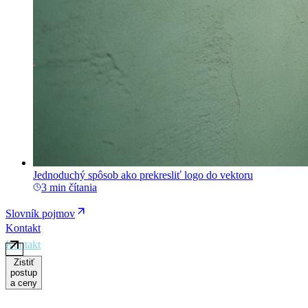
Jednoduchý spôsob ako prekresliť logo do vektoru
3 min čítania
Slovník pojmov
Kontakt
Zistiť
postup
a ceny