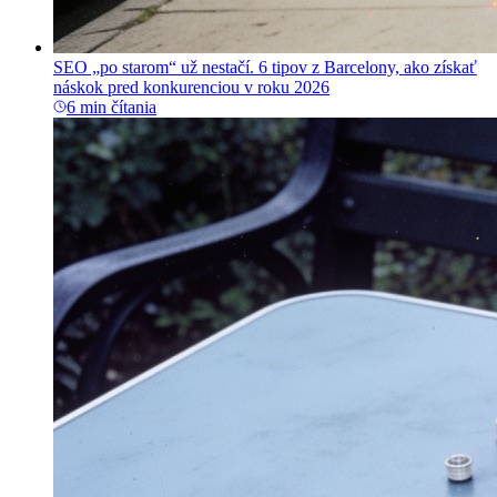
SEO „po starom“ už nestačí. 6 tipov z Barcelony, ako získať
náskok pred konkurenciou v roku 2026
6 min čítania