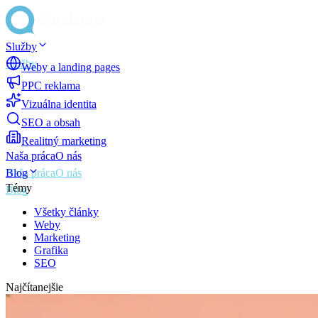
Služby
Weby a landing pages
PPC reklama
Vizuálna identita
SEO a obsah
Realitný marketing
Naša práca
O nás
Blog
Témy
Všetky články
Weby
Marketing
Grafika
SEO
Najčítanejšie