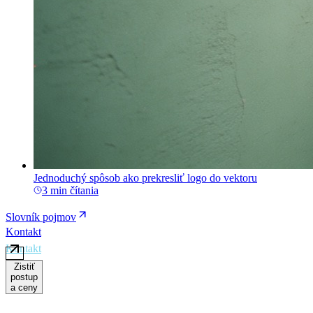
Jednoduchý spôsob ako prekresliť logo do vektoru
3 min čítania
Slovník pojmov
Kontakt
Zistiť
postup
a ceny