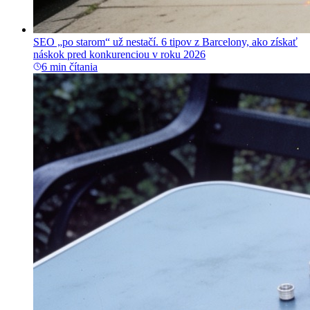
SEO „po starom“ už nestačí. 6 tipov z Barcelony, ako získať
náskok pred konkurenciou v roku 2026
6 min čítania