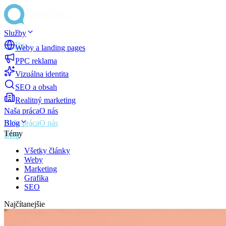
Služby
Weby a landing pages
PPC reklama
Vizuálna identita
SEO a obsah
Realitný marketing
Naša práca
O nás
Blog
Témy
Všetky články
Weby
Marketing
Grafika
SEO
Najčítanejšie