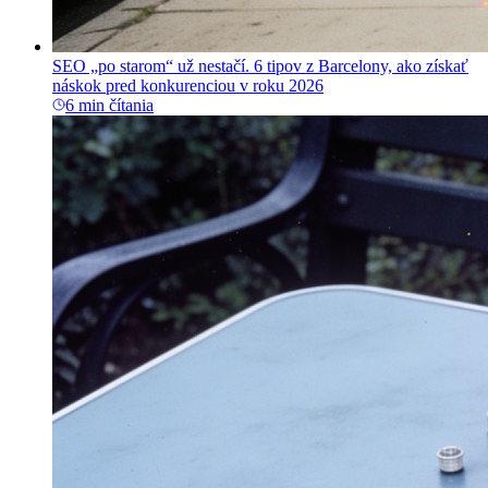
SEO „po starom“ už nestačí. 6 tipov z Barcelony, ako získať
náskok pred konkurenciou v roku 2026
6 min čítania