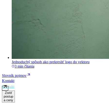
Jednoduchý spôsob ako prekresliť logo do vektoru
3 min čítania
Slovník pojmov
Kontakt
Zistiť
postup
a ceny