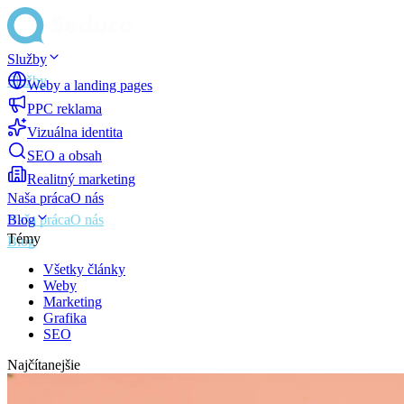
Služby
Weby a landing pages
PPC reklama
Vizuálna identita
SEO a obsah
Realitný marketing
Naša práca
O nás
Blog
Témy
Všetky články
Weby
Marketing
Grafika
SEO
Najčítanejšie