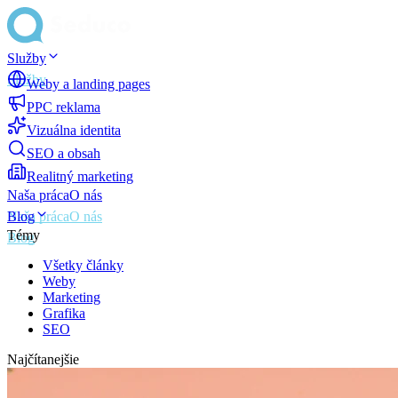
Služby
Weby a landing pages
PPC reklama
Vizuálna identita
SEO a obsah
Realitný marketing
Naša práca
O nás
Blog
Témy
Všetky články
Weby
Marketing
Grafika
SEO
Najčítanejšie