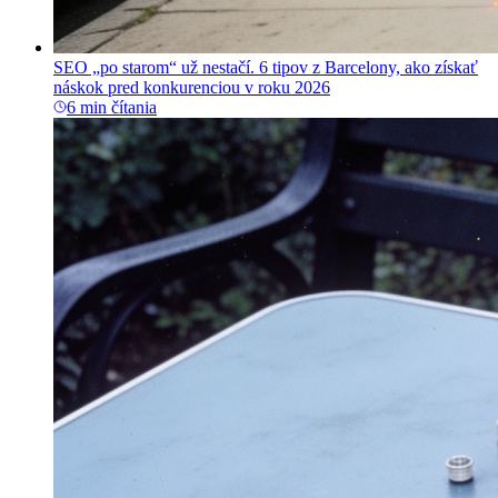
SEO „po starom“ už nestačí. 6 tipov z Barcelony, ako získať
náskok pred konkurenciou v roku 2026
6 min čítania