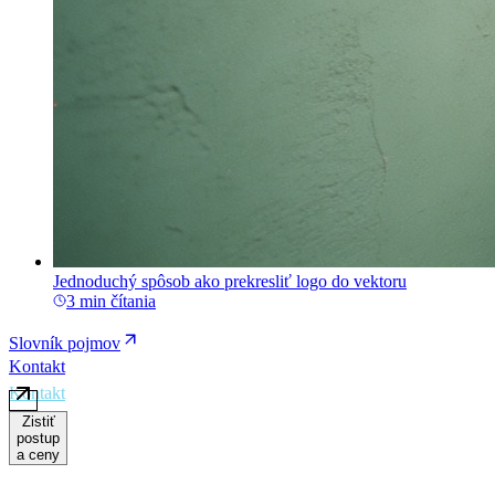
Jednoduchý spôsob ako prekresliť logo do vektoru
3 min čítania
Slovník pojmov
Kontakt
Zistiť
postup
a ceny