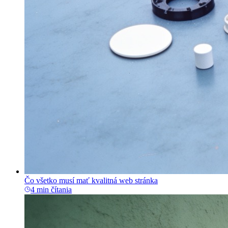
Čo všetko musí mať kvalitná web stránka
4 min čítania