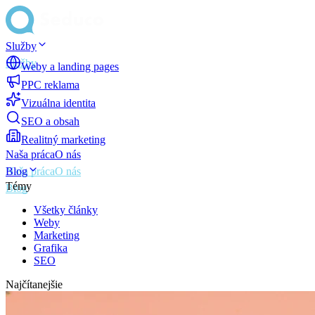
Služby
Weby a landing pages
PPC reklama
Vizuálna identita
SEO a obsah
Realitný marketing
Naša práca
O nás
Blog
Témy
Všetky články
Weby
Marketing
Grafika
SEO
Najčítanejšie