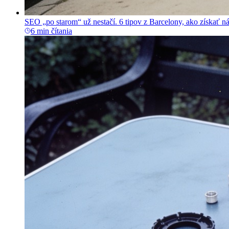
SEO „po starom“ už nestačí. 6 tipov z Barcelony, ako získať 
6 min čítania