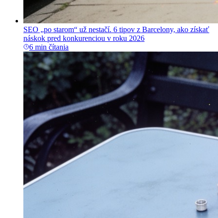
SEO „po starom“ už nestačí. 6 tipov z Barcelony, ako získať
náskok pred konkurenciou v roku 2026
6 min čítania