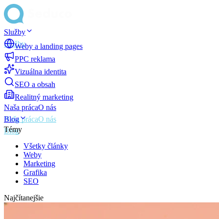
Služby
Weby a landing pages
PPC reklama
Vizuálna identita
SEO a obsah
Realitný marketing
Naša práca
O nás
Blog
Témy
Všetky články
Weby
Marketing
Grafika
SEO
Najčítanejšie