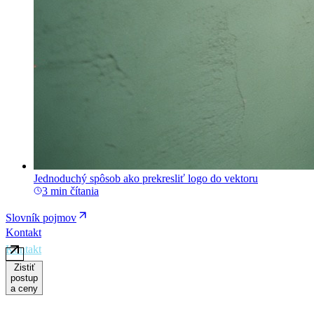
Jednoduchý spôsob ako prekresliť logo do vektoru
3 min čítania
Slovník pojmov
Kontakt
Zistiť
postup
a ceny