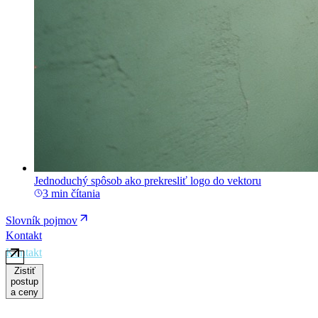
Jednoduchý spôsob ako prekresliť logo do vektoru
3 min čítania
Slovník pojmov
Kontakt
Zistiť
postup
a ceny