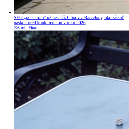
SEO „po starom“ už nestačí. 6 tipov z Barcelony, ako získať
náskok pred konkurenciou v roku 2026
6 min čítania