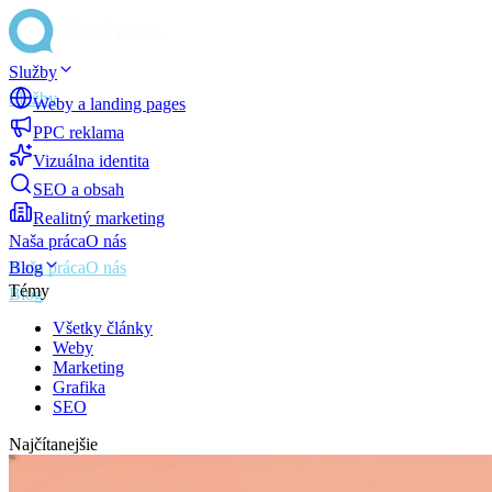
Služby
Weby a landing pages
PPC reklama
Vizuálna identita
SEO a obsah
Realitný marketing
Naša práca
O nás
Blog
Témy
Všetky články
Weby
Marketing
Grafika
SEO
Najčítanejšie